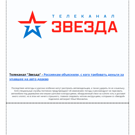
Телеканал "Звезда" -
Россиянам объяснили, с кого требовать деньги за
упавшее на авто дерево
Последствия непогоды и урагана особенно могут расстроить автовладельцев, а также ударить по их кошельку.
Хотя специальные службы постоянно предупреждают об изменениях погоды и рекомендуют не парковать
автомобили под деревьями или иными шаткими конструкциями, обнаруженный ствол на капоте хоть и доставит
много хлопот, но в этом нет ничего страшного, главное следовать четким инструкциям, которыми со «Звездой»
поделился автоюрист Илья Москвитин.